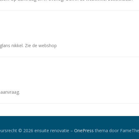
glans nikkel. Zie de webshop
p aanvraag.
ursrecht © 2026 ensuite renovatie
–
OnePress
thema door FameTh