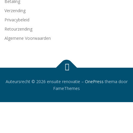
Betaling
Verzending
Privacybeleid
Retourzending
Algemene Voorwaarden
Auteursrecht © 2026 ensuite renovatie
–
OnePress
thema door
FameThemes