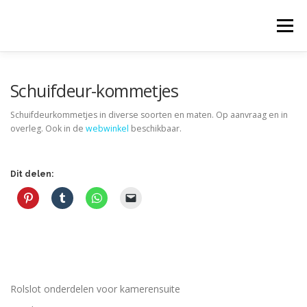
Ga
naar
Menu
de
inhoud
Schuifdeur-kommetjes
Schuifdeurkommetjes in diverse soorten en maten. Op aanvraag en in
overleg. Ook in de
webwinkel
beschikbaar.
Dit delen:
Rolslot onderdelen voor kamerensuite