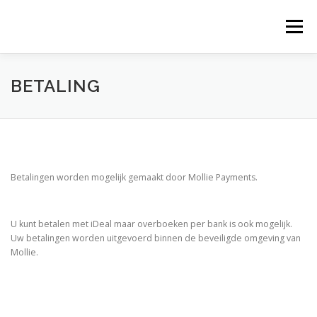
Ga
naar
Menu
de
inhoud
BETALING
Betalingen worden mogelijk gemaakt door Mollie Payments.
U kunt betalen met iDeal maar overboeken per bank is ook mogelijk.
Uw betalingen worden uitgevoerd binnen de beveiligde omgeving van
Mollie.