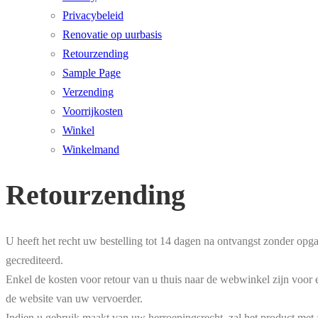
Privacybeleid
Renovatie op uurbasis
Retourzending
Sample Page
Verzending
Voorrijkosten
Winkel
Winkelmand
Retourzending
U heeft het recht uw bestelling tot 14 dagen na ontvangst zonder opg
gecrediteerd.
Enkel de kosten voor retour van u thuis naar de webwinkel zijn voor 
de website van uw vervoerder.
Indien u gebruik maakt van uw herroepingsrecht, zal het product met a