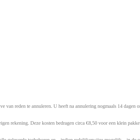
ave van reden te annuleren. U heeft na annulering nogmaals 14 dagen om
eigen rekening. Deze kosten bedragen circa €8,50 voor een klein pakket
lle geleverde toebehoren en – indien redelijkerwijze mogelijk – in de or