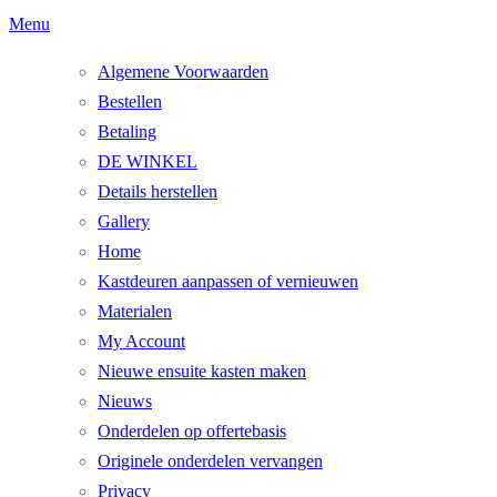
Ga
Menu
naar
Algemene Voorwaarden
de
Bestellen
inhoud
Betaling
DE WINKEL
Details herstellen
Gallery
Home
Kastdeuren aanpassen of vernieuwen
Materialen
My Account
Nieuwe ensuite kasten maken
Nieuws
Onderdelen op offertebasis
Originele onderdelen vervangen
Privacy