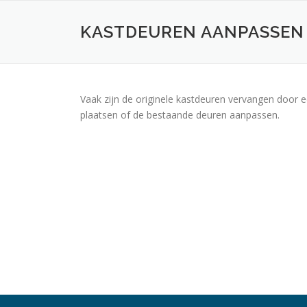
Ga
naar
KASTDEUREN AANPASSEN
de
inhoud
Vaak zijn de originele kastdeuren vervangen door
plaatsen of de bestaande deuren aanpassen.