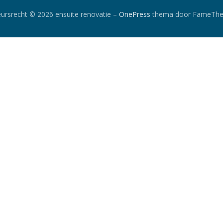
ursrecht © 2026 ensuite renovatie
–
OnePress
thema door FameTh