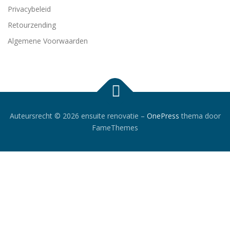
Privacybeleid
Retourzending
Algemene Voorwaarden
Auteursrecht © 2026 ensuite renovatie
–
OnePress
thema door
FameThemes