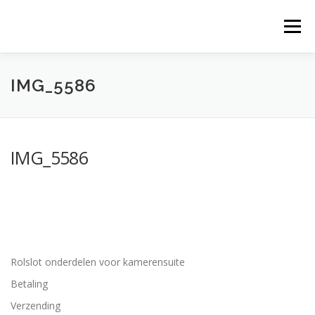
Ga
naar
Menu
de
inhoud
IMG_5586
IMG_5586
Rolslot onderdelen voor kamerensuite
Betaling
Verzending