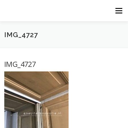
Ga
naar
Menu
de
inhoud
IMG_4727
IMG_4727