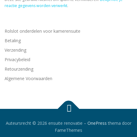
reactie gegevens worden verwerkt
.
Rolslot onderdelen voor kamerensuite
Betaling
Verzending
Privacybeleid
Retourzending
Algemene Voorwaarden
Auteursrecht © 2026 ensuite renovatie
–
OnePress
thema door
FameThemes